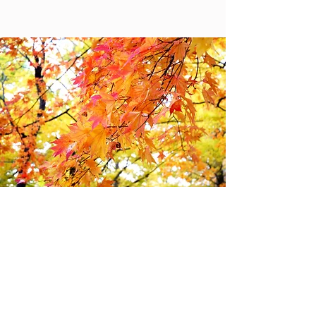
（株）優月舎 小規模多機能型居
宅介護ゆうづきもみじ・ゆるりゆ
うづき（サテライト）