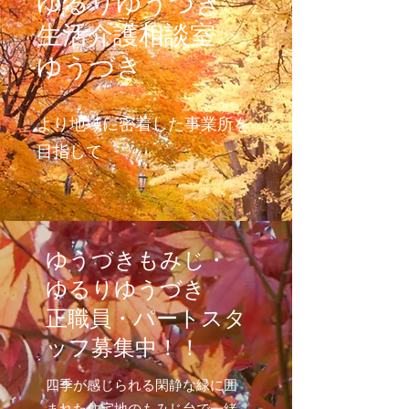
ゆるりゆうづき
​生活介護相談室
ゆうづき
より地域に密着した事業所を
目指して
​ゆうづきもみじ・
ゆるりゆうづき
正職員・パート
スタ
ッフ募集中！！
四季が感じられる閑静な緑に囲
まれた住宅地のもみじ台で一緒