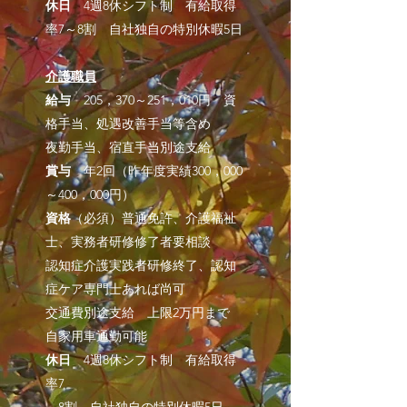
休日
4週8休シフト制 有給取得
率7～8割 自社独自の特別休暇5日
介護職員
給与
205，370～251，010円 資
格手当、処遇改善手当等含め
夜勤手当、宿直手当別途支給
賞与
年2回（昨年度実績300，000
～400，000円）
資格
（必須）普通免許、介護福祉
士、実務者研修修了者要相談
認知症介護実践者研修終了、認知
症ケア専門士あれば尚可
交通費別途支給 上限2万円まで
自家用車通勤可能
休日
4週8休シフト制 有給取得
率7