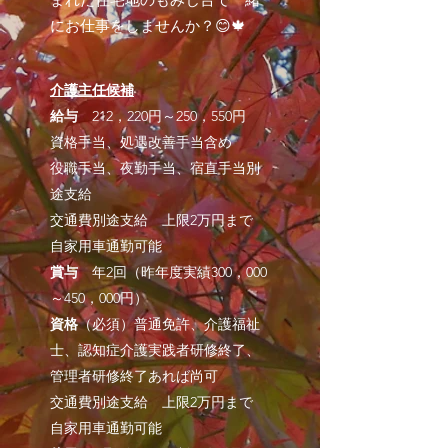
にお仕事をしませんか？😊🍁
介護主任候補
給与
212，220円～250，550円
資格手当、処遇改善手当含め
役職手当、夜勤手当、宿直手当別
途支給
交通費別途支給 上限2万円まで
自家用車通勤可能
賞与
年2回（昨年度実績300，000
～450，000円）
資格
（必須）普通免許、介護福祉
士、認知症介護実践者研修終了、
管理者研修終了あれば尚可
交通費別途支給 上限2万円まで
自家用車通勤可能