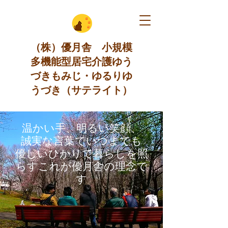
（株）優月舎 小規模
多機能型居宅介護ゆう
づきもみじ・ゆるりゆ
うづき（サテライト）
温かい手、明るい笑顔、
誠実な言葉でいつまでも
優しいひかりで暮らしを照
らす
​これが優月舎の理念で
す