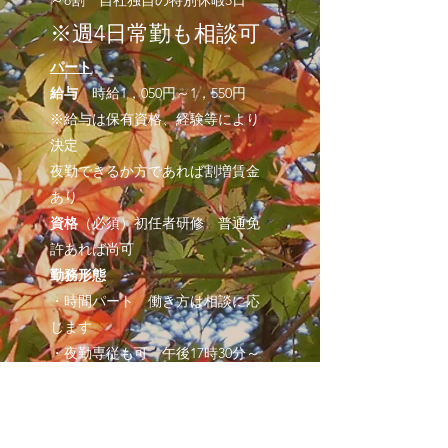
～8割 自社独自の特別休暇5日
※週4日常勤も相談可​
パート
給与
時給1，050円～1，550円
※給与は保有資格、経験等により
決定
夜勤できるか方であれば割増賃金
あり
資格
（必須）初任者研修 普通免
許あれば尚可
勤務形態
・時間パート 働き方は相談に応
じます
・夜勤専従も可 午後17時30分～
午前8時30分
交通費別途支給 上限1万円まで
自家用車通勤可能